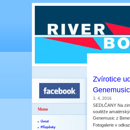
Zvírotice u
Genemusic
3. 4. 2016
SEDLČANY Na zimním
Menu
soutěže amatérských
Genemusic z Benešo
Úvod
Fotogalerie v odkaz
Příspěvky