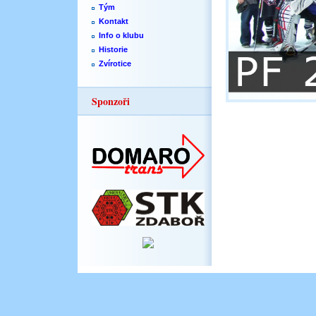
Tým
Kontakt
Info o klubu
Historie
Zvírotice
Sponzoři