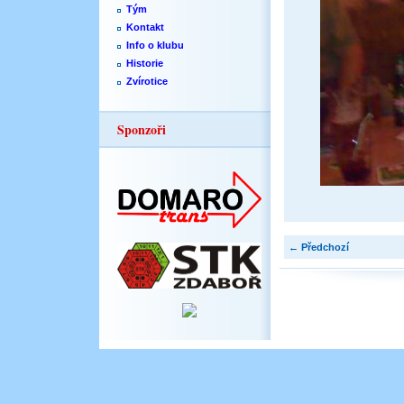
Tým
Kontakt
Info o klubu
Historie
Zvírotice
Sponzoři
← Předchozí