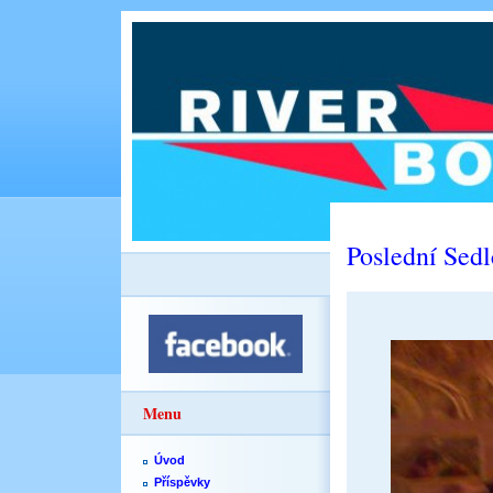
Poslední Sed
Menu
Úvod
Příspěvky