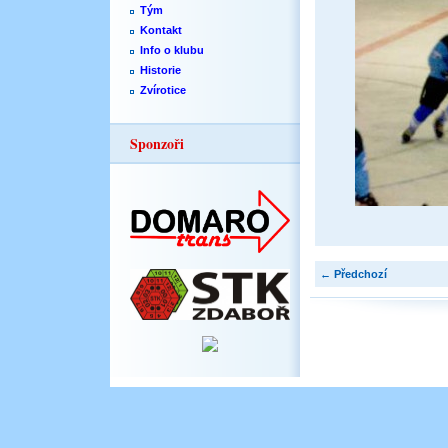
Tým
Kontakt
Info o klubu
Historie
Zvírotice
Sponzoři
← Předchozí