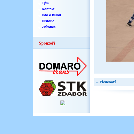
Tým
Kontakt
Info o klubu
Historie
Zvírotice
Sponzoři
← Předchozí