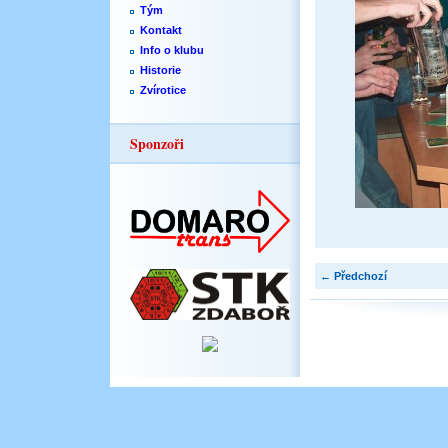
Tým
Kontakt
Info o klubu
Historie
Zvírotice
Sponzoři
← Předchozí