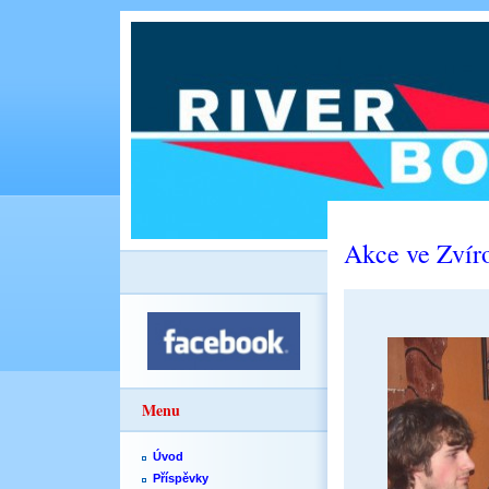
Akce ve Zvíro
Menu
Úvod
Příspěvky