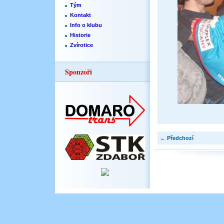
Tým
Kontakt
Info o klubu
Historie
Zvírotice
Sponzoři
← Předchozí