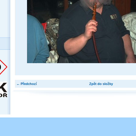
← Předchozí
Zpět do složky