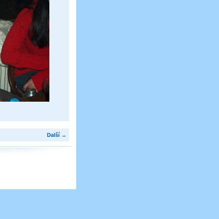
Další →