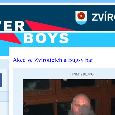
Akce ve Zvíroticích a Bugsy bar
HPIM4918.JPG