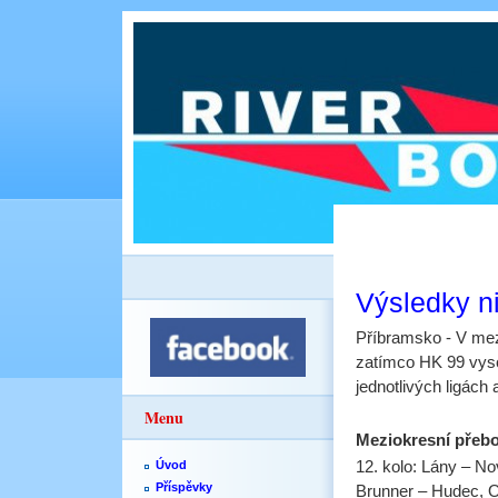
Výsledky n
Příbramsko - V mez
zatímco HK 99 vyso
jednotlivých ligách
Menu
Meziokresní přeb
12. kolo: Lány – Nov
Úvod
Příspěvky
Brunner – Hudec, Om