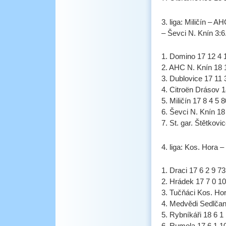
3. liga: Miličín – 
– Ševci N. Knín 3:6
1. Domino 17 12 4 
2. AHC N. Knín 18 
3. Dublovice 17 11 
4. Citroën Drásov 1
5. Miličín 17 8 4 5 
6. Ševci N. Knín 18
7. St. gar. Štětkovi
4. liga: Kos. Hora 
1. Draci 17 6 2 9 7
2. Hrádek 17 7 0 1
3. Tučňáci Kos. Hor
4. Medvědi Sedlčan
5. Rybníkáři 18 6 1