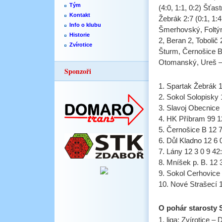
Tým
(4:0, 1:1, 0:2) Šťa
Kontakt
Žebrák 2:7 (0:1, 1:4
Info o klubu
Šmerhovský, Foltýn,
Historie
2, Beran 2, Tobolič
Zvírotice
Šturm, Černošice B 
Otomanský, Ureš – 
Sponzoři
1. Spartak Žebrák 1
2. Sokol Solopisky 
3. Slavoj Obecnice 
4. HK Příbram 99 1
5. Černošice B 12 7
6. Důl Kladno 12 6 
7. Lány 12 3 0 9 42
8. Mníšek p. B. 12 
9. Sokol Cerhovice 
10. Nové Strašecí 1
O pohár starosty S
1. liga: Zvírotice 