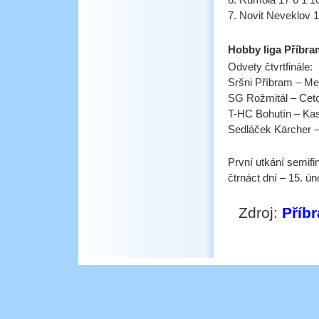
6. Rumola 17 6 1 1
7. Novit Neveklov 1
Hobby liga Příbra
Odvety čtvrtfinále:
Sršni Příbram – Met
SG Rožmitál – Ceto
T-HC Bohutín – Kas
Sedláček Kärcher – 
První utkání semifin
čtrnáct dní – 15. ún
Zdroj:
Příb