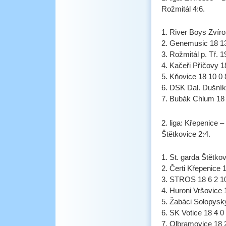
Rožmitál 4:6.
1. River Boys Zvíro
2. Genemusic 18 13
3. Rožmitál p. Tř. 
4. Kačeři Příčovy 1
5. Kňovice 18 10 0 
6. DSK Dal. Dušník
7. Bubák Chlum 18 
2. liga: Křepenice
Štětkovice 2:4.
1. St. garda Štětko
2. Čerti Křepenice 
3. STROS 18 6 2 1
4. Huroni Vršovice 
5. Žabáci Solopysk
6. SK Votice 18 4 0
7. Olbramovice 18 