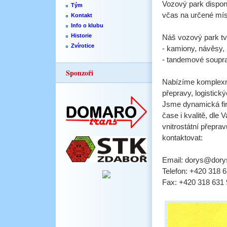
Vozový park disponu
Tým
včas na určené mís
Kontakt
Info o klubu
Historie
Náš vozový park tv
Zvírotice
- kamiony, návěsy, 
- tandemové souprav
Sponzoři
Nabízíme komplexní
přepravy, logistický
Jsme dynamická fir
čase i kvalitě, dl
vnitrostátní přepr
kontaktovat:
Email: dorys@dory
Telefon: +420 318 
Fax: +420 318 631