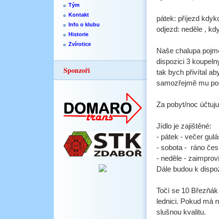
Tým
Kontakt
pátek: příjezd kdyk
Info o klubu
odjezd: neděle , kdy
Historie
Zvírotice
Naše chalupa pojme
dispozici 3 koupel
Sponzoři
tak bych přivítal 
samozřejmě mu po
Za pobyt/noc účtuju
Jídlo je zajištěné:
- pátek - večer gulá
- sobota - ráno če
- neděle - zaimprovi
Dále budou k dispoz
Točí se 10 Březňák 
lednici. Pokud má n
slušnou kvalitu.