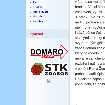
v šachu se mu daři
Tým
brankou Venci Mare
Kontakt
vhazovaní, využil 
Info o klubu
Historie
3. branku. Ve 29. m
Zvírotice
na 4:0, po brankář
pak mohli mít Dušn
I závěrečnou třetin
Sponzoři
skvělými zákroky d
svým druhým gólem
zápas dohrán zdalek
který bekhendovou k
nebrali a za tichého
rozložení naší obra
v podání
Petra Če
prohospodařili úplně
Do dalšího zápasu,
ponaučení, že na hr