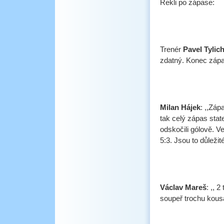
Řekli po zápase:
Trenér
Pavel Tylic
zdatný. Konec zápas
Milan Hájek
: ,,Záp
tak celý zápas stat
odskočili gólově. Ve
5:3. Jsou to důležit
Václav Mareš
: ,, 
soupeř trochu kousa