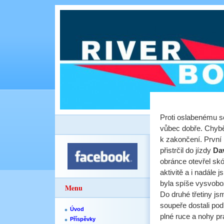
Proti oslabenému so
vůbec dobře. Chyběl
k zakončení. První 
přistrčil do jízdy
Da
obránce otevřel skó
aktivitě a i nadále 
byla spíše vysvob
Menu
Do druhé třetiny js
soupeře dostali pod
Úvod
plné ruce a nohy pr
Příspěvky