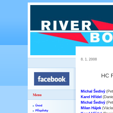
8. 1. 2008
HC R
Michal Šedivý
(Pet
Menu
Karel Hřídel
(Danie
Michal Šedivý
(Pet
Úvod
Milan Hájek
(Václ
Příspěvky