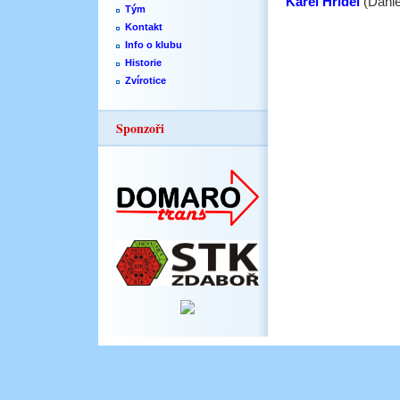
Karel Hřídel
(Danie
Tým
Kontakt
Info o klubu
Historie
Zvírotice
Sponzoři