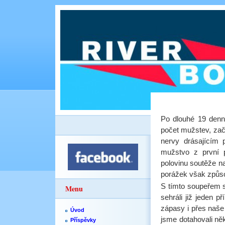
Po dlouhé 19 denní
počet mužstev, zač
nervy drásajícím 
mužstvo z první p
polovinu soutěže na
porážek však způsob
S tímto soupeřem s
Menu
sehráli již jeden 
zápasy i přes naše 
Úvod
jsme dotahovali ně
Příspěvky