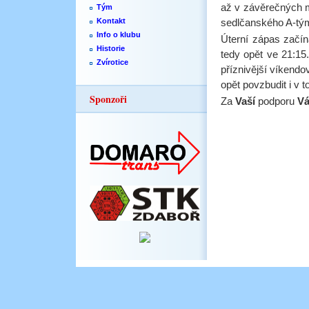
až v závěrečných m
Tým
Kontakt
sedlčanského A-t
Info o klubu
Úterní zápas začín
Historie
tedy opět ve 21:1
Zvírotice
příznivější víkend
opět povzbudit i v 
Sponzoři
Za
Vaší
podporu
V