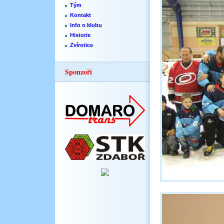
Tým
Kontakt
Info o klubu
Historie
Zvírotice
Sponzoři